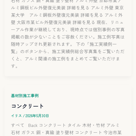
石材 ガラス 銅・真鍮 塗り壁材 アルミ外壁 京都市某ア
ルミ鋼板ビル外壁復元美装 詳細を見る アルミ外壁 東京
某大学 アルミ鋼板外壁復元美装 詳細を見る アルミ外
壁 大阪市某ビル外壁復元美装 詳細を見る 現在、リニュ
ーアル作業が継続しており、現時点では個別事例の写真
掲載の数が少ないことをご容赦ください。施工例写真は
随時アップされ更新されます。 下の「施工実績例一
覧」のボタンから、施工実績例総合写真集をご覧いただ
くと、アルミ関連の施工例をまとめてご覧いただけま
す。
基材別施工事例
コンクリート
イリス
/
2026年5月30日
すべて Back コンクリート タイル 木材・竹材 アルミ
石材 ガラス 銅・真鍮 塗り壁材 コンクリート 今治市某