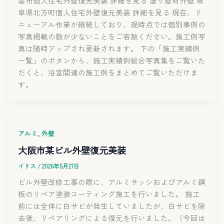
屋市個人住宅外壁復元美装 詳細を見る 塗り壁材外壁 岐
阜県北方町個人住宅外壁復元美装 詳細を見る 現在、リ
ニューアル作業が継続しており、現時点では個別事例の
写真掲載の数が少ないことをご容赦ください。施工例写
真は随時アップされ更新されます。 下の「施工実績例
一覧」のボタンから、施工実績例総合写真集をご覧いた
だくと、浴室関連の施工例をまとめてご覧いただけま
す。
,
アルミ
外壁
大阪市某ビル外壁復元美装
イリス
/
2026年5月27日
ビル外壁改修工事の際に、アルミサッシおよびアルミ鋼
板のリペア塗装コーティング施工を行いました。 施工
前には全体に白サビが発生していましたが、白サビを除
去後、リペアリングによる復元を行いました。（今回は