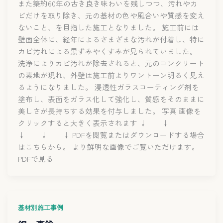
また築約60年の古き良き味わいを残しつつ、汚れやカ
ビだけを取り除き、元の基材の色や風合いや質感を変え
ないこと、を目指した施工となりました。 施工前には
壁面全体に、経年によるさまざまな汚れが付着し、特に
カビ汚れによる黒ずみやくすみが見られていました。
洗浄によりカビ汚れが除去されると、元のコンクリート
の素地が現れ、外壁は施工前よりワントーン明るく見え
るようになりました。 浸透性ガラスコーティング剤を
塗布し、表面をガラス化して強化し、質感をそのままに
美しさが長持ちする効果を付与しました。 写真 画像を
クリックすると大きく表示されます ↓ ↓
↓ ↓ ↓ PDFを閲覧またはダウンロードする場合
はこちらから。 より鮮明な画像でご覧いただけます。
PDFで見る
基材別施工事例