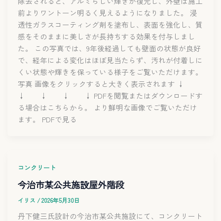
除去されると、アルミらしい輝きが復元し、外壁は施工
前よりワントーン明るく見えるようになりました。 浸
透性ガラスコーティング剤を塗布し、表面を強化し、質
感をそのままに美しさが長持ちする効果を付与しまし
た。 この写真では、9年後経過しても壁面の状態が良好
で、経年による変化はほぼ見当たらず、汚れが付着しに
くい状態や輝きを保っている様子をご覧いただけます。
写真 画像をクリックすると大きく表示されます ↓
↓ ↓ ↓ ↓ PDFを閲覧またはダウンロードす
る場合はこちらから。 より鮮明な画像でご覧いただけ
ます。 PDFで見る
コンクリート
今治市某公共施設屋外階段
イリス
/
2026年5月30日
丹下健三氏設計の今治市某公共施設にて、コンクリート