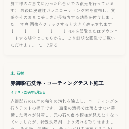
施主様のご意向に沿った色合いでの復元を行っていま
す） 最後に浸透性ガラスコーティング材を塗布し、質
感をそのままに美しさが長持ちする効果を付与しまし
た。 写真 画像をクリックすると大きく表示されます
↓ ↓ ↓ ↓ ↓ PDFを閲覧またはダウンロ
ードする場合はこちらから。 より鮮明な画像でご覧い
ただけます。 PDFで見る
,
床
石材
赤御影石洗浄・コーティングテスト施工
イリス
/
2026年5月27日
赤御影石の床面の積年の汚れを除去し、コーティングを
行うテストの様子です。 通常の清掃では落とせない蓄
積した汚れが付着し、元の石の色や模様が見えなくなっ
ていましたが、特殊洗浄剤により汚れを取り除きまし
た。 その後、浸透性コーティング材を塗布することに