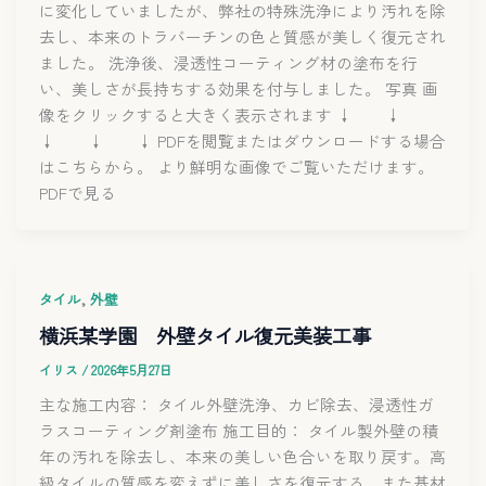
に変化していましたが、弊社の特殊洗浄により汚れを除
去し、本来のトラバーチンの色と質感が美しく復元され
ました。 洗浄後、浸透性コーティング材の塗布を行
い、美しさが長持ちする効果を付与しました。 写真 画
像をクリックすると大きく表示されます ↓ ↓
↓ ↓ ↓ PDFを閲覧またはダウンロードする場合
はこちらから。 より鮮明な画像でご覧いただけます。
PDFで見る
,
タイル
外壁
横浜某学園 外壁タイル復元美装工事
イリス
/
2026年5月27日
主な施工内容： タイル外壁洗浄、カビ除去、浸透性ガ
ラスコーティング剤塗布 施工目的： タイル製外壁の積
年の汚れを除去し、本来の美しい色合いを取り戻す。高
級タイルの質感を変えずに美しさを復元する。また基材